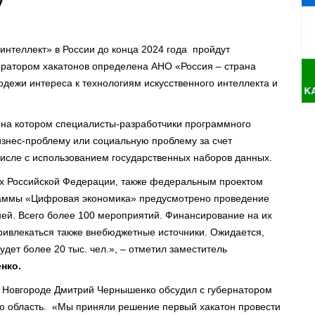
интеллект» в России до конца 2024 года пройдут
ератором хакатонов определена АНО «Россия – страна
дежи интереса к технологиям искусственного интеллекта и
, на котором специалисты-разработчики программного
знес-проблему или социальную проблему за счет
числе с использованием государственных наборов данных.
тах Российской Федерации, также федеральным проектом
раммы «Цифровая экономика» предусмотрено проведение
ей. Всего более 100 мероприятий. Финансирование на их
привлекаться также внебюджетные источники. Ожидается,
дет более 20 тыс. чел.», – отметил заместитель
нко
.
м Новгороде Дмитрий Чернышенко обсудил с губернатором
ую область. «Мы приняли решение первый хакатон провести