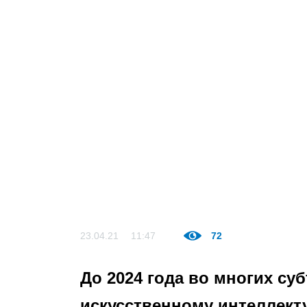
23.04.21
11:47
72
До 2024 года во многих су
искусственному интеллект