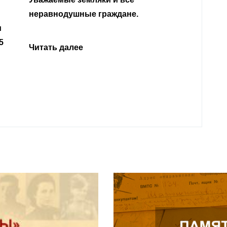
Кабар
Читать далее
откли
родит
года 
Нальч
Читат