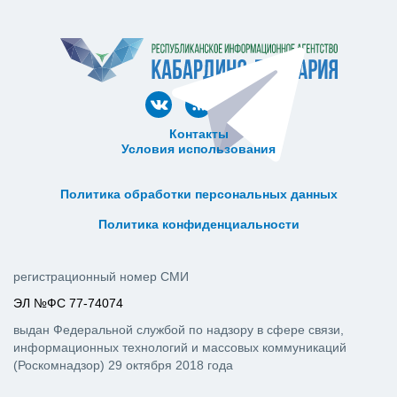
Контакты
Условия использования
ᅠ ᅠ ᅠ ᅠ ᅠ
ᅠ ᅠ ᅠ ᅠ ᅠ ᅠ ᅠ ᅠ ᅠ ᅠ
Политика обработки персональных данных
ᅠ ᅠ ᅠ ᅠ ᅠ ᅠ ᅠ ᅠ ᅠ ᅠ
Политика конфиденциальности
регистрационный номер СМИ
ЭЛ №ФС 77-74074
выдан Федеральной службой по надзору в сфере связи,
информационных технологий и массовых коммуникаций
(Роскомнадзор) 29 октября 2018 года