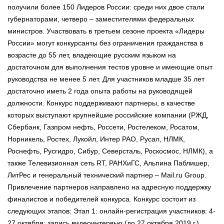
получили более 150 Лидеров России: среди них двое стали
губернаторами, четверо – заместителями федеральных
министров. Участвовать в третьем сезоне проекта «Лидеры
России» могут конкурсанты без ограничения гражданства в
возрасте до 55 лет, владеющие русским языком на
достаточном для выполнения тестов уровне и имеющие опыт
руководства не менее 5 лет. Для участников младше 35 лет
достаточно иметь 2 года опыта работы на руководящей
должности. Конкурс поддерживают партнеры, в качестве
которых выступают крупнейшие российские компании (РЖД,
Сбербанк, Газпром нефть, Россети, Ростелеком, Росатом,
Норникель, Ростех, Лукойл, Интер РАО, Русал, НЛМК,
Роснефть, Русгидро, Сибур, Северсталь, Роскосмос, НЛМК), а
также Телевизионная сеть RT, РАНХиГС, Альпина Паблишер,
ЛитРес и генеральный технический партнер – Mail.ru Group.
Привлечение партнеров направлено на адресную поддержку
финалистов и победителей конкурса. Конкурс состоит из
следующих этапов: Этап 1: онлайн-регистрация участников: 4-
27 октября; запись видеоинтервью (до 27 октября 2019 г.).