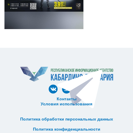
Контакты
Условия использования
ᅠ ᅠ ᅠ ᅠ ᅠ
ᅠ ᅠ ᅠ ᅠ ᅠ ᅠ ᅠ ᅠ ᅠ ᅠ
Политика обработки персональных данных
ᅠ ᅠ ᅠ ᅠ ᅠ ᅠ ᅠ ᅠ ᅠ ᅠ
Политика конфиденциальности