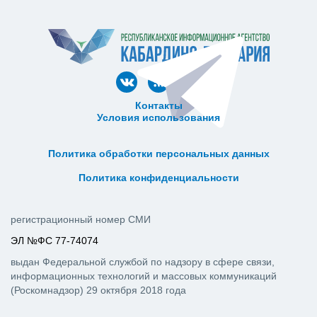
Контакты
Условия использования
ᅠ ᅠ ᅠ ᅠ ᅠ
ᅠ ᅠ ᅠ ᅠ ᅠ ᅠ ᅠ ᅠ ᅠ ᅠ
Политика обработки персональных данных
ᅠ ᅠ ᅠ ᅠ ᅠ ᅠ ᅠ ᅠ ᅠ ᅠ
Политика конфиденциальности
регистрационный номер СМИ
ЭЛ №ФС 77-74074
выдан Федеральной службой по надзору в сфере связи,
информационных технологий и массовых коммуникаций
(Роскомнадзор) 29 октября 2018 года