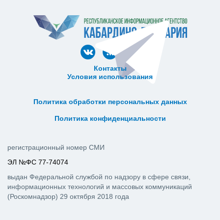
Контакты
Условия использования
ᅠ ᅠ ᅠ ᅠ ᅠ
ᅠ ᅠ ᅠ ᅠ ᅠ ᅠ ᅠ ᅠ ᅠ ᅠ
Политика обработки персональных данных
ᅠ ᅠ ᅠ ᅠ ᅠ ᅠ ᅠ ᅠ ᅠ ᅠ
Политика конфиденциальности
регистрационный номер СМИ
ЭЛ №ФС 77-74074
выдан Федеральной службой по надзору в сфере связи,
информационных технологий и массовых коммуникаций
(Роскомнадзор) 29 октября 2018 года