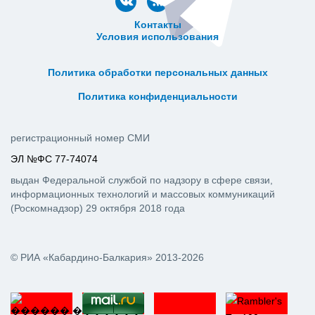
Контакты
Условия использования
ᅠ ᅠ ᅠ ᅠ ᅠ
ᅠ ᅠ ᅠ ᅠ ᅠ ᅠ ᅠ ᅠ ᅠ ᅠ
Политика обработки персональных данных
ᅠ ᅠ ᅠ ᅠ ᅠ ᅠ ᅠ ᅠ ᅠ ᅠ
Политика конфиденциальности
регистрационный номер СМИ
ЭЛ №ФС 77-74074
выдан Федеральной службой по надзору в сфере связи,
информационных технологий и массовых коммуникаций
(Роскомнадзор) 29 октября 2018 года
© РИА «Кабардино-Балкария» 2013-2026