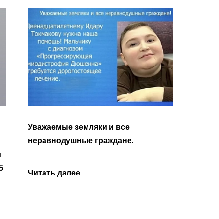
Уважа
Кабар
Читать далее
откли
родит
года 
Нальч