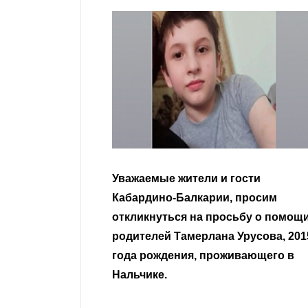
гости
Уважаемые земляки и все
 просим
неравнодушные граждане.
сьбу о помощи
Урусова, 2015
Читать далее
ивающего в