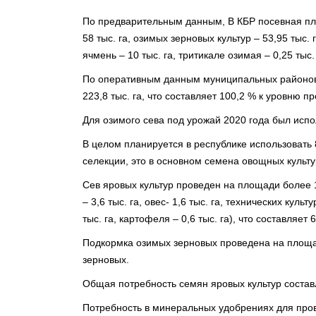
По предварительным данным, В КБР посевная пло
58 тыс. га, озимых зерновых культур – 53,95 тыс.
ячмень – 10 тыс. га, тритикале озимая – 0,25 тыс. 
По оперативным данным муниципальных районов и
223,8 тыс. га, что составляет 100,2 % к уровню пр
Для озимого сева под урожай 2020 года был исп
В целом планируется в республике использовать 
селекции, это в основном семена овощных культу
Сев яровых культур проведен на площади более 15,
– 3,6 тыс. га, овес- 1,6 тыс. га, технических культ
тыс. га, картофеля – 0,6 тыс. га), что составляет
Подкормка озимых зерновых проведена на площад
зерновых.
Общая потребность семян яровых культур составл
Потребность в минеральных удобрениях для пров