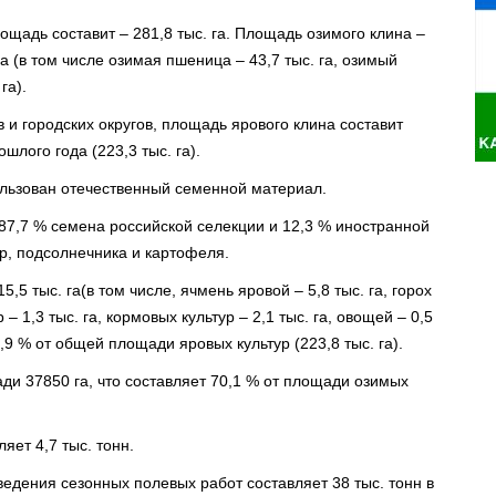
щадь составит – 281,8 тыс. га. Площадь озимого клина –
 га (в том числе озимая пшеница – 43,7 тыс. га, озимый
га).
 городских округов, площадь ярового клина составит
ошлого года (223,3 тыс. га).
ользован отечественный семенной материал.
87,7 % семена российской селекции и 12,3 % иностранной
р, подсолнечника и картофеля.
5 тыс. га(в том числе, ячмень яровой – 5,8 тыс. га, горох
ур – 1,3 тыс. га, кормовых культур – 2,1 тыс. га, овощей – 0,5
 6,9 % от общей площади яровых культур (223,8 тыс. га).
и 37850 га, что составляет 70,1 % от площади озимых
яет 4,7 тыс. тонн.
едения сезонных полевых работ составляет 38 тыс. тонн в