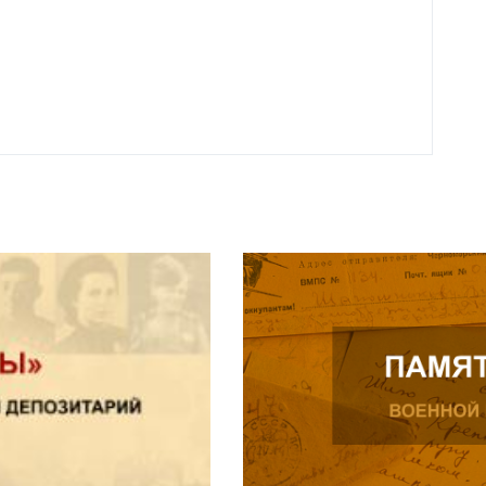
года 
Нальч
Читат