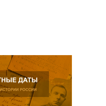
рождения, проживающего в
ике.
ь далее