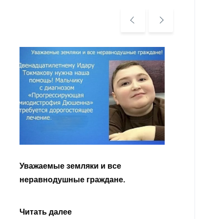
Уважа
Кабар
Читать далее
откли
родит