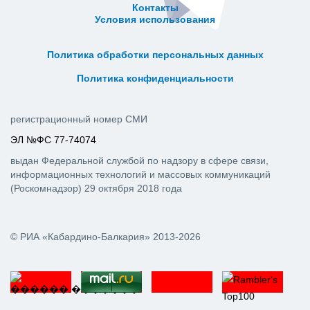
Контакты
Условия использования
ᅠ ᅠ ᅠ ᅠ ᅠ
ᅠ ᅠ ᅠ ᅠ ᅠ ᅠ ᅠ ᅠ ᅠ ᅠ
Политика обработки персональных данных
ᅠ ᅠ ᅠ ᅠ ᅠ ᅠ ᅠ ᅠ ᅠ ᅠ
Политика конфиденциальности
регистрационный номер СМИ
ЭЛ №ФС 77-74074
выдан Федеральной службой по надзору в сфере связи,
информационных технологий и массовых коммуникаций
(Роскомнадзор) 29 октября 2018 года
© РИА «Кабардино-Балкария» 2013-2026