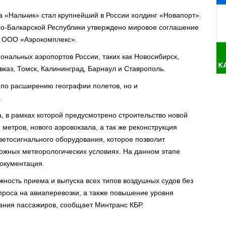
 «Нальчик» стал крупнейший в России холдинг «Новапорт».
о-Балкарской Республики утверждено мировое соглашение
е) ООО «Аэрокомплекс».⠀
иональных аэропортов России, таких как Новосибирск,
каз, Томск, Калининград, Барнаул и Ставрополь.
 по расширению географии полетов, но и
.
, в рамках которой предусмотрено строительство новой
метров, нового аэровокзала, а так же реконструкция
ветосигнального оборудования, которое позволит
ожных метеорологических условиях. На данном этапе
окументация.
жность приема и выпуска всех типов воздушных судов без
проса на авиаперевозки, а также повышение уровня
вания пассажиров, сообщает Минтранс КБР.