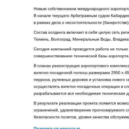
Новым собственником международного аэропорта
В начале текущего Арбитражным судом Кабардин
в рамках дела о несостоятельности (банкротств
Состав холдинга включает в себя целую сеть рег
Тюмень, Волгоград, Минеральные Воды, Владикав
Сегодня компанией проводится работа не только
совершенствованию технической базы аэропорта
В планах реконструкция аэропортового комплекса
взлетно-посадочной полосы размерами 2950 х 45 
перрона, рулежных дорожек и установка нового с
осуществлять взлетно-посадочные операции в сл
разрабатывается вся необходимая техническая д
В результате реализации проекта появится возмо
ограничений, удовлетворение прогнозируемого с
безопасности полетов, уровня качества обслужи
Поделиться новостью