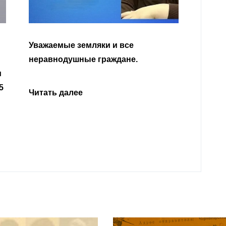
Уваж
Каба
Читать далее
откл
роди
года
Наль
Чита