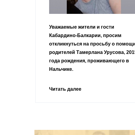
 гости
Уважаемые земляки и все
, просим
неравнодушные граждане.
осьбу о помощи
 Урусова, 2015
Читать далее
живающего в