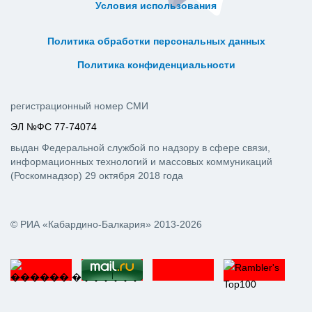
Условия использования
ᅠ ᅠ ᅠ ᅠ ᅠ
ᅠ ᅠ ᅠ ᅠ ᅠ ᅠ ᅠ ᅠ ᅠ ᅠ
Политика обработки персональных данных
ᅠ ᅠ ᅠ ᅠ ᅠ ᅠ ᅠ ᅠ ᅠ ᅠ
Политика конфиденциальности
регистрационный номер СМИ
ЭЛ №ФС 77-74074
выдан Федеральной службой по надзору в сфере связи,
информационных технологий и массовых коммуникаций
(Роскомнадзор) 29 октября 2018 года
© РИА «Кабардино-Балкария» 2013-2026