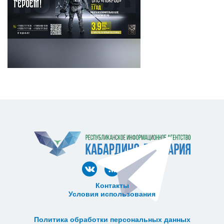
Контакты
Условия использования
ᅠ ᅠ ᅠ ᅠ ᅠ
ᅠ ᅠ ᅠ ᅠ ᅠ ᅠ ᅠ ᅠ ᅠ ᅠ
Политика обработки персональных данных