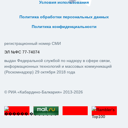
Условия использования
ᅠ ᅠ ᅠ ᅠ ᅠ
ᅠ ᅠ ᅠ ᅠ ᅠ ᅠ ᅠ ᅠ ᅠ ᅠ
Политика обработки персональных данных
ᅠ ᅠ ᅠ ᅠ ᅠ ᅠ ᅠ ᅠ ᅠ ᅠ
Политика конфиденциальности
регистрационный номер СМИ
ЭЛ №ФС 77-74074
выдан Федеральной службой по надзору в сфере связи,
информационных технологий и массовых коммуникаций
(Роскомнадзор) 29 октября 2018 года
© РИА «Кабардино-Балкария» 2013-2026