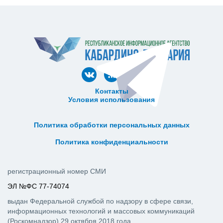
Контакты
Условия использования
ᅠ ᅠ ᅠ ᅠ ᅠ
ᅠ ᅠ ᅠ ᅠ ᅠ ᅠ ᅠ ᅠ ᅠ ᅠ
Политика обработки персональных данных
ᅠ ᅠ ᅠ ᅠ ᅠ ᅠ ᅠ ᅠ ᅠ ᅠ
Политика конфиденциальности
регистрационный номер СМИ
ЭЛ №ФС 77-74074
выдан Федеральной службой по надзору в сфере связи,
информационных технологий и массовых коммуникаций
(Роскомнадзор) 29 октября 2018 года