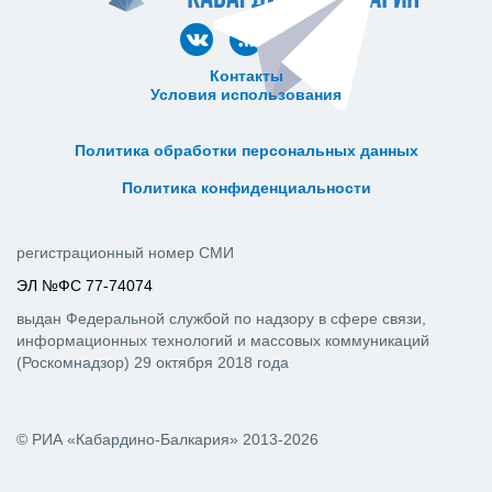
Контакты
Условия использования
ᅠ ᅠ ᅠ ᅠ ᅠ
ᅠ ᅠ ᅠ ᅠ ᅠ ᅠ ᅠ ᅠ ᅠ ᅠ
Политика обработки персональных данных
ᅠ ᅠ ᅠ ᅠ ᅠ ᅠ ᅠ ᅠ ᅠ ᅠ
Политика конфиденциальности
регистрационный номер СМИ
ЭЛ №ФС 77-74074
выдан Федеральной службой по надзору в сфере связи,
информационных технологий и массовых коммуникаций
(Роскомнадзор) 29 октября 2018 года
© РИА «Кабардино-Балкария» 2013-2026