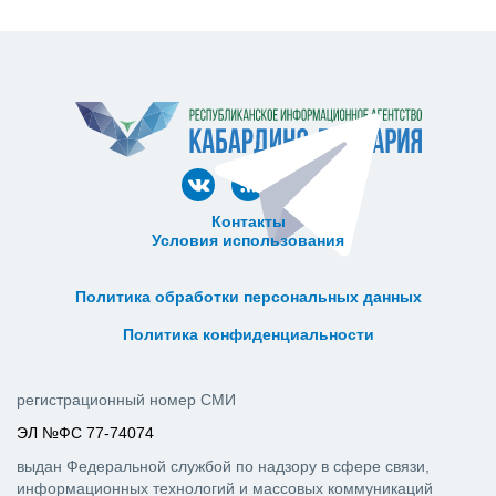
Контакты
Условия использования
ᅠ ᅠ ᅠ ᅠ ᅠ
ᅠ ᅠ ᅠ ᅠ ᅠ ᅠ ᅠ ᅠ ᅠ ᅠ
Политика обработки персональных данных
ᅠ ᅠ ᅠ ᅠ ᅠ ᅠ ᅠ ᅠ ᅠ ᅠ
Политика конфиденциальности
регистрационный номер СМИ
ЭЛ №ФС 77-74074
выдан Федеральной службой по надзору в сфере связи,
информационных технологий и массовых коммуникаций