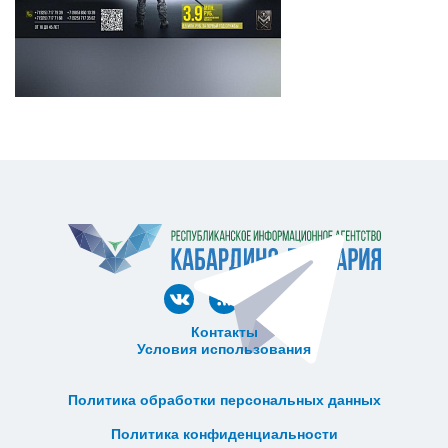
Контакты
Условия использования
ᅠ ᅠ ᅠ ᅠ ᅠ
ᅠ ᅠ ᅠ ᅠ ᅠ ᅠ ᅠ ᅠ ᅠ ᅠ
Политика обработки персональных данных
ᅠ ᅠ ᅠ ᅠ ᅠ ᅠ ᅠ ᅠ ᅠ ᅠ
Политика конфиденциальности