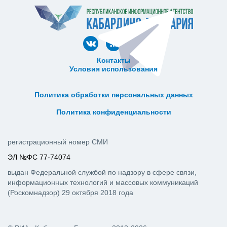
Контакты
Условия использования
ᅠ ᅠ ᅠ ᅠ ᅠ
ᅠ ᅠ ᅠ ᅠ ᅠ ᅠ ᅠ ᅠ ᅠ ᅠ
Политика обработки персональных данных
ᅠ ᅠ ᅠ ᅠ ᅠ ᅠ ᅠ ᅠ ᅠ ᅠ
Политика конфиденциальности
регистрационный номер СМИ
ЭЛ №ФС 77-74074
выдан Федеральной службой по надзору в сфере связи,
информационных технологий и массовых коммуникаций
(Роскомнадзор) 29 октября 2018 года