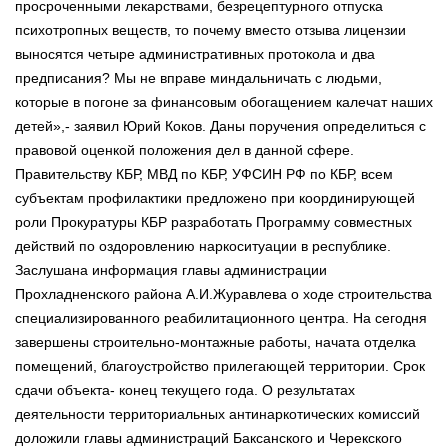
просроченными лекарствами, безрецептурного отпуска
психотропных веществ, то почему вместо отзыва лицензии
выносятся четыре административных протокола и два
предписания? Мы не вправе миндальничать с людьми,
которые в погоне за финансовым обогащением калечат наших
детей»,- заявил Юрий Коков. Даны поручения определиться с
правовой оценкой положения дел в данной сфере.
Правительству КБР, МВД по КБР, УФСИН РФ по КБР, всем
субъектам профилактики предложено при координирующей
роли Прокуратуры КБР разработать Программу совместных
действий по оздоровлению наркоситуации в республике.
Заслушана информация главы администрации
Прохладненского района А.И.Журавлева о ходе строительства
специализированного реабилитационного центра. На сегодня
завершены строительно-монтажные работы, начата отделка
помещений, благоустройство прилегающей территории. Срок
сдачи объекта- конец текущего года. О результатах
деятельности территориальных антинаркотических комиссий
доложили главы администраций Баксанского и Черекского