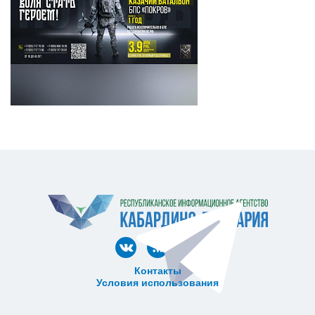
Контакты
Условия использования
ᅠ ᅠ ᅠ ᅠ ᅠ
ᅠ ᅠ ᅠ ᅠ ᅠ ᅠ ᅠ ᅠ ᅠ ᅠ